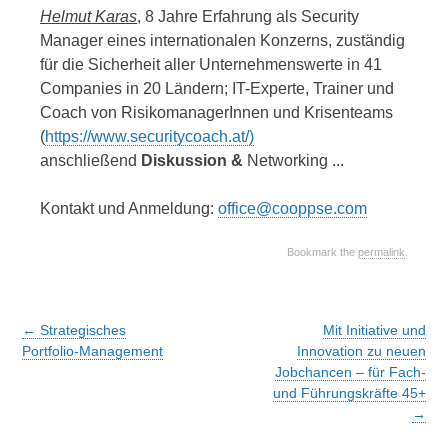
Helmut Karas
, 8 Jahre Erfahrung als Security
Manager eines internationalen Konzerns, zuständig
für die Sicherheit aller Unternehmenswerte in 41
Companies in 20 Ländern; IT-Experte, Trainer und
Coach von RisikomanagerInnen und Krisenteams
(
https://www.securitycoach.at/)
anschließend
Diskussion &
Networking .
..
Kontakt und Anmeldung:
office@cooppse.com
Bookmark the
permalink
.
Post
←
Strategisches
Mit Initiative und
navigation
Portfolio-Management
Innovation zu neuen
Jobchancen – für Fach-
und Führungskräfte 45+
→