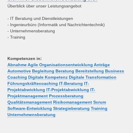
Überblick über unser Leistungsangebot
- IT Beratung und Dienstleistungen
- Ingenieurbüro (Informatik und Nachrichtentechnik)
- Unternehmensberatung
- Training
Kompetenzen in:
Abnahme
Agile Organisationsentwicklung
Anträge
Automotive
Begleitung
Beratung
Bereitstellung
Business
Coaching
Digitale Kompetenz
Digitale Transformation
Führungskräftecoaching
IT-Beratung
IT-
Projektabwicklung
IT-Projektabwicklung
IT-
Projektmanagement
Prozessberatung
Qualitätsmanagement
Risikomanagement
Scrum
Software-Entwicklung
Strategieberatung
Training
Unternehmensberatung