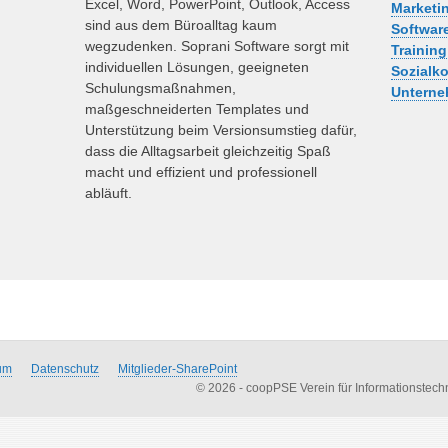
Excel, Word, PowerPoint, Outlook, Access
Marketi
sind aus dem Büroalltag kaum
Softwar
wegzudenken. Soprani Software sorgt mit
Training
individuellen Lösungen, geeigneten
Sozialk
Schulungsmaßnahmen,
Unterne
maßgeschneiderten Templates und
Unterstützung beim Versionsumstieg dafür,
dass die Alltagsarbeit gleichzeitig Spaß
macht und effizient und professionell
abläuft.
um
Datenschutz
Mitglieder-SharePoint
© 2026 - coopPSE Verein für Informationstech