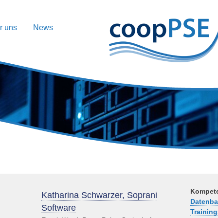
r uns
News
Kompete
Katharina Schwarzer, Soprani
Datenba
Software
Trainin