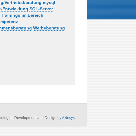
ng/Vertriebsberatung
mysql
e-Entwicklung
SQL-Server
Trainings im Bereich
ompetenz
hmensberatung
Werbeberatung
nologie
|
Development and Design by
Axtesys