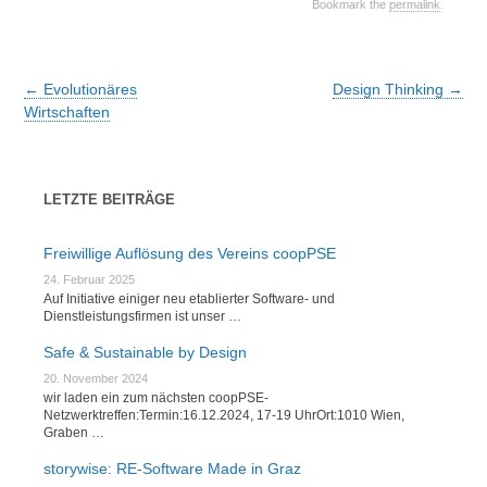
Bookmark the
permalink
.
Post
←
Evolutionäres
Design Thinking
→
navigation
Wirtschaften
LETZTE BEITRÄGE
Freiwillige Auflösung des Vereins coopPSE
24. Februar 2025
Auf Initiative einiger neu etablierter Software- und
Dienstleistungsfirmen ist unser …
Safe & Sustainable by Design
20. November 2024
wir laden ein zum nächsten coopPSE-
Netzwerktreffen:Termin:16.12.2024, 17-19 UhrOrt:1010 Wien,
Graben …
storywise: RE-Software Made in Graz