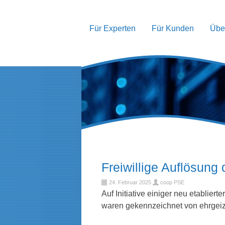
Für Experten
Für Kunden
Übe
Freiwillige Auflösun
24. Februar 2025
coop PSE
Auf Initiative einiger neu etablier
waren gekennzeichnet von ehrgei