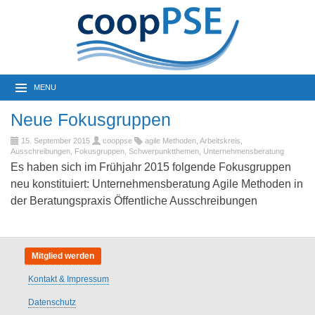
MENU
Neue Fokusgruppen
15. September 2015
cooppse
agile Methoden
,
Arbeitskreis
,
Ausschreibungen
,
Fokusgruppen
,
Schwerpunktthemen
,
Unternehmensberatung
Es haben sich im Frühjahr 2015 folgende Fokusgruppen
neu konstituiert: Unternehmensberatung Agile Methoden in
der Beratungspraxis Öffentliche Ausschreibungen
Mitglied werden
Kontakt & Impressum
Datenschutz