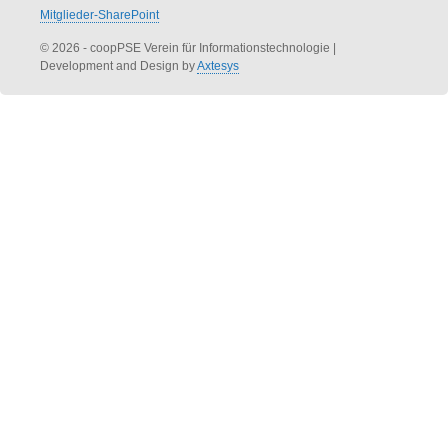
Mitglieder-SharePoint
© 2026 - coopPSE Verein für Informationstechnologie
|
Development and Design by
Axtesys