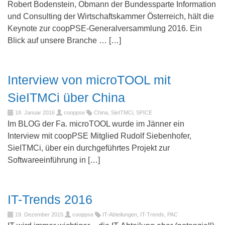
Robert Bodenstein, Obmann der Bundessparte Information
und Consulting der Wirtschaftskammer Österreich, hält die
Keynote zur coopPSE-Generalversammlung 2016. Ein
Blick auf unsere Branche … […]
Interview von microTOOL mit
SieITMCi über China
18. Januar 2016
cooppse
China
,
SieITMCi
,
SPICE
Im BLOG der Fa. microTOOL wurde im Jänner ein
Interview mit coopPSE Mitglied Rudolf Siebenhofer,
SieITMCi, über ein durchgeführtes Projekt zur
Softwareeinführung in […]
IT-Trends 2016
19. Dezember 2015
cooppse
IT-Abteilungen
,
IT-Trends
,
PAC