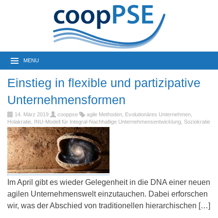
MENU
Einstieg in flexible und partizipative
Unternehmensformen
14. März 2019
cooppse
agile Methoden
,
Evolutionäres Unternehmen
,
Holakratie
,
INU-Modell für Integral-Nachhaltige Unternehmensentwicklung
,
Soziokratie
Im April gibt es wieder Gelegenheit in die DNA einer neuen
agilen Unternehmenswelt einzutauchen. Dabei erforschen
wir, was der Abschied von traditionellen hierarchischen […]