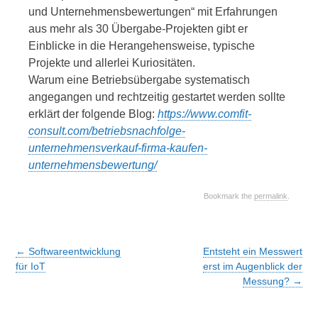
und Unternehmensbewertungen“ mit Erfahrungen
aus mehr als 30 Übergabe-Projekten gibt er
Einblicke in die Herangehensweise, typische
Projekte und allerlei Kuriositäten.
Warum eine Betriebsübergabe systematisch
angegangen und rechtzeitig gestartet werden sollte
erklärt der folgende Blog:
https://www.comfit-
consult.com/betriebsnachfolge-
unternehmensverkauf-firma-kaufen-
unternehmensbewertung/
Bookmark the
permalink
.
Post
←
Softwareentwicklung
Entsteht ein Messwert
navigation
für IoT
erst im Augenblick der
Messung?
→