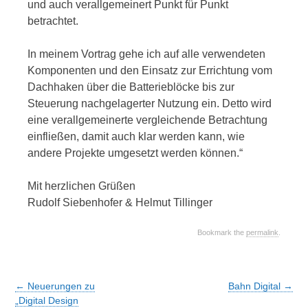
und auch verallgemeinert Punkt für Punkt
betrachtet.
In meinem Vortrag gehe ich auf alle verwendeten
Komponenten und den Einsatz zur Errichtung vom
Dachhaken über die Batterieblöcke bis zur
Steuerung nachgelagerter Nutzung ein. Detto wird
eine verallgemeinerte vergleichende Betrachtung
einfließen, damit auch klar werden kann, wie
andere Projekte umgesetzt werden können.“
Mit herzlichen Grüßen
Rudolf Siebenhofer & Helmut Tillinger
Bookmark the
permalink
.
Post
←
Neuerungen zu
Bahn Digital
→
navigation
„Digital Design