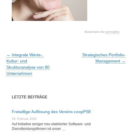
Bookmark the
permalink
.
Post
←
Integrale Werte-,
Strategisches Portfolio-
navigation
Kultur- und
Management
→
Strukturanalyse von 80
Unternehmen
LETZTE BEITRÄGE
Freiwillige Auflösung des Vereins coopPSE
24. Februar 2025
Auf Initiative einiger neu etablierter Software- und
Dienstleistungsfirmen ist unser …