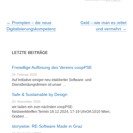
Post
←
Prompten – die neue
Geld – wie man es rettet
navigation
Digitalisierungskompetenz
und vermehrt
→
LETZTE BEITRÄGE
Freiwillige Auflösung des Vereins coopPSE
24. Februar 2025
Auf Initiative einiger neu etablierter Software- und
Dienstleistungsfirmen ist unser …
Safe & Sustainable by Design
20. November 2024
wir laden ein zum nächsten coopPSE-
Netzwerktreffen:Termin:16.12.2024, 17-19 UhrOrt:1010 Wien,
Graben …
storywise: RE-Software Made in Graz